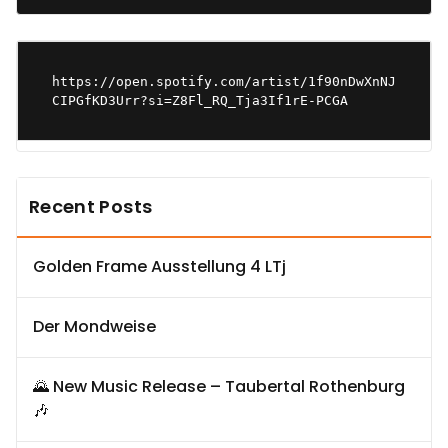
https://open.spotify.com/artist/1f90nDwXnNJ
CIPGfKD3Urr?si=Z8Fl_RQ_Tja3If1rE-PCGA
Recent Posts
Golden Frame Ausstellung 4 LTj
Der Mondweise
🌄 New Music Release – Taubertal Rothenburg
🎶