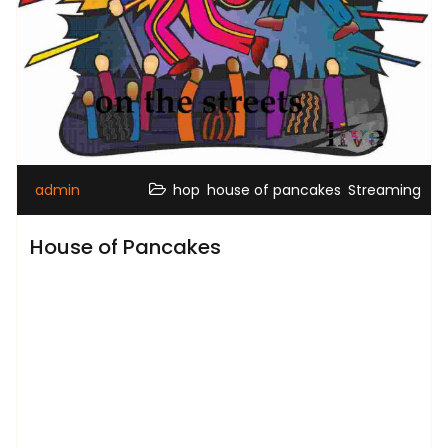
,
,
admin
hop
house of pancakes
Streaming
House of Pancakes