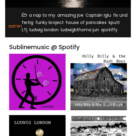
,
,
,
a nap to my
amazing joe
Captain Iglu
fix und
,
,
,
,
fertig
funky broject
house of pancakes
kputt
admin
,
,
,
LTj
ludwig london
ludwigbthoma jun
spotiffy
Sublinemusic @ Spotify
Hilly Billy & the Bush Boys