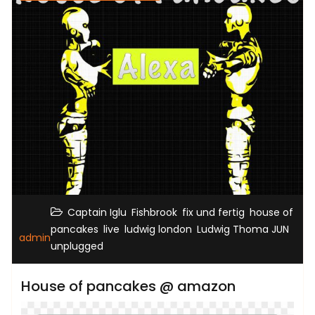
,
,
,
Captain Iglu
Fishbrook
fix und fertig
house of
,
,
,
,
pancakes
live
ludwig london
Ludwig Thoma JUN
admin
unplugged
House of pancakes @ amazon