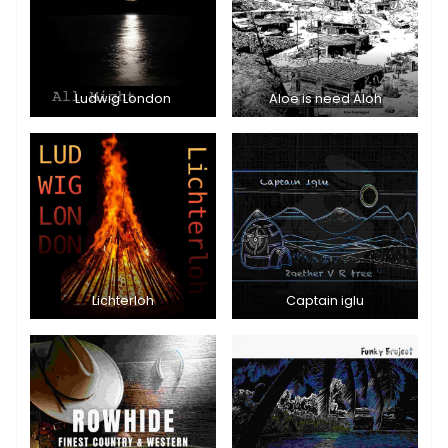
Ludwig London
Aloe is need Aloh
Lichterloh
Captain iglu