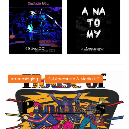
69 Live CC1
Anatomy
streaminging
Sublinemusic & Media UG