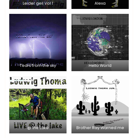
Leider geil Vol 1
Alexa
Tears from the sky
Hello World
@ the Lake
Brother Ray Warned me