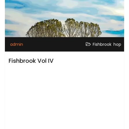
,
admin
Fishbrook
hop
Fishbrook Vol IV