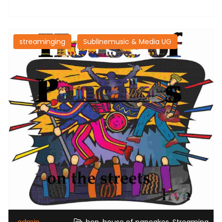
streaminging
Sublinemusic & Media UG
,
,
admin
hop
house of pancakes
Streaming