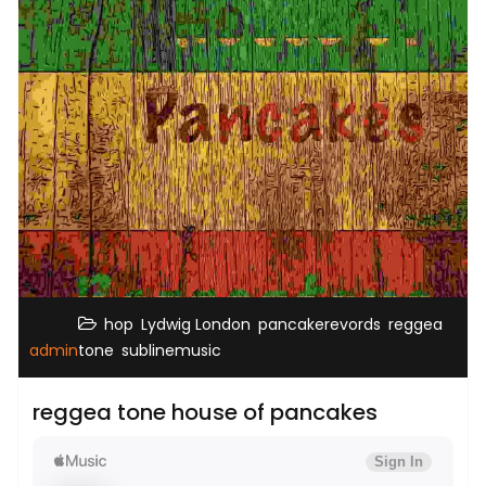
,
,
,
hop
Lydwig London
pancakerevords
reggea
,
admin
tone
sublinemusic
reggea tone house of pancakes