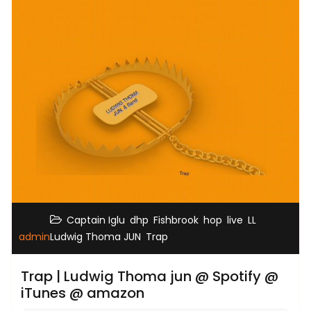
,
,
,
,
,
,
Captain Iglu
dhp
Fishbrook
hop
live
LL
,
admin
Ludwig Thoma JUN
Trap
Trap | Ludwig Thoma jun @ Spotify @
iTunes @ amazon