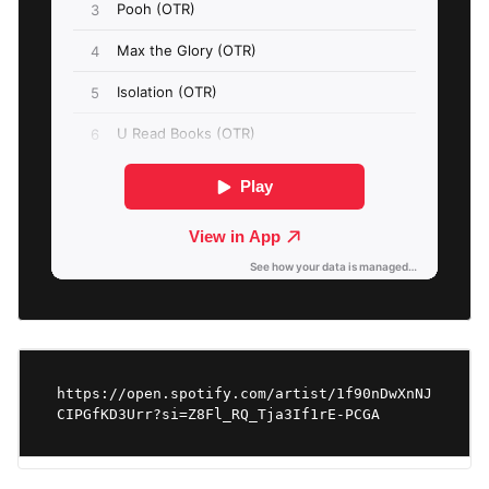
https://open.spotify.com/artist/1f90nDwXnNJ
CIPGfKD3Urr?si=Z8Fl_RQ_Tja3If1rE-PCGA