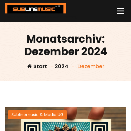
Zum
Inhalt
springen
| sound carrier | music | distribution |streaming |
Monatsarchiv:
Dezember 2024
Start
-
2024
-
Dezember
Sublinemusic & Media UG