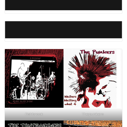
Fishbrook
Thepunkers