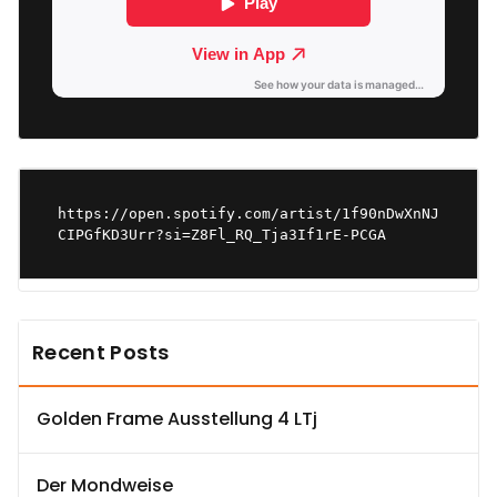
https://open.spotify.com/artist/1f90nDwXnNJ
CIPGfKD3Urr?si=Z8Fl_RQ_Tja3If1rE-PCGA
Recent Posts
Golden Frame Ausstellung 4 LTj
Der Mondweise