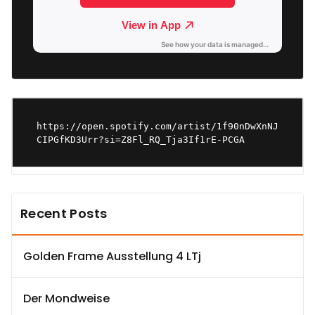
https://open.spotify.com/artist/1f90nDwXnNJ
CIPGfKD3Urr?si=Z8Fl_RQ_Tja3If1rE-PCGA
Recent Posts
Golden Frame Ausstellung 4 LTj
Der Mondweise