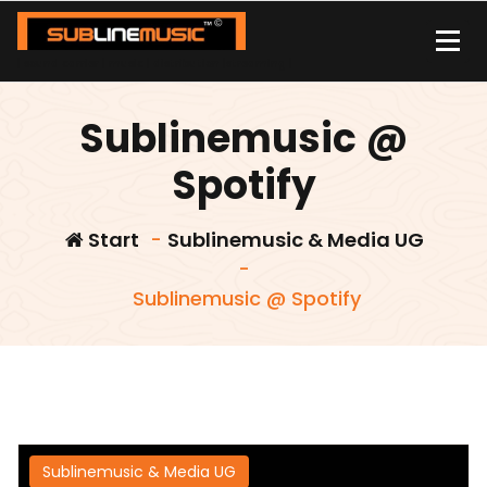
Zum
Inhalt
springen
| sound carrier | music | distribution |streaming |
Sublinemusic @
Spotify
Start
-
Sublinemusic & Media UG
-
Sublinemusic @ Spotify
Sublinemusic & Media UG