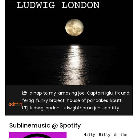
,
,
,
a nap to my
amazing joe
Captain Iglu
fix und
,
,
,
,
fertig
funky broject
house of pancakes
kputt
admin
,
,
,
LTj
ludwig london
ludwigbthoma jun
spotiffy
Sublinemusic @ Spotify