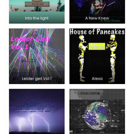
Into the light
A New Knew
Leider geil Vol 1
Alexa