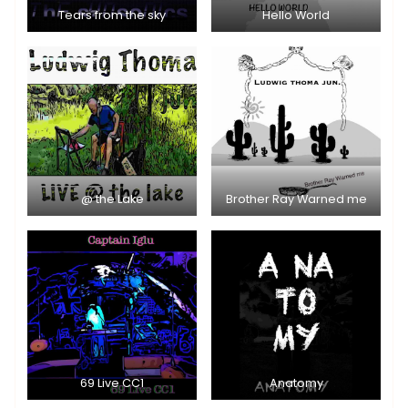
Tears from the sky
Hello World
@ the Lake
Brother Ray Warned me
69 Live CC1
Anatomy