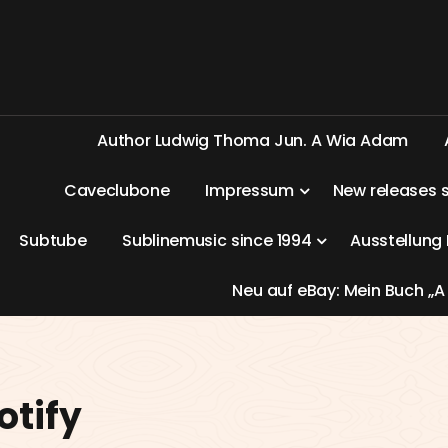
A
u
t
h
o
r
L
u
d
w
i
g
T
h
o
m
a
J
u
n
.
A
W
i
a
A
d
a
m
C
a
v
e
c
l
u
b
o
n
e
I
m
p
r
e
s
s
u
m
N
e
w
r
e
l
e
a
s
e
s
S
u
b
t
u
b
e
S
u
b
l
i
n
e
m
u
s
i
c
s
i
n
c
e
1
9
9
4
A
u
s
s
t
e
l
l
u
n
g
N
e
u
a
u
f
e
B
a
y
:
M
e
i
n
B
u
c
h
„
A
tify