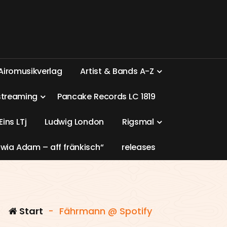
A
i
r
o
m
u
s
i
k
v
e
r
l
a
g
A
r
t
i
s
t
&
B
a
n
d
s
A
-
Z
s
t
r
e
a
m
i
n
g
P
a
n
c
a
k
e
R
e
c
o
r
d
s
L
C
1
8
1
9
E
i
n
s
L
T
j
L
u
d
w
i
g
L
o
n
d
o
n
R
i
g
s
m
a
l
w
i
a
A
d
a
m
–
a
f
f
f
r
ä
n
k
i
s
c
h
“
r
e
l
e
a
s
e
s
Start
-
Fährmann @ Spotify