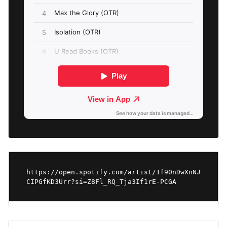
https://open.spotify.com/artist/1f90nDwXnNJ
CIPGfKD3Urr?si=Z8Fl_RQ_Tja3If1rE-PCGA