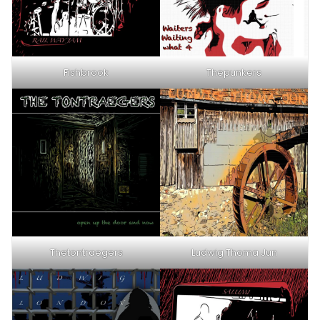
Fishbrook
Thepunkers
Thetontraegers
Ludwig Thoma Jun