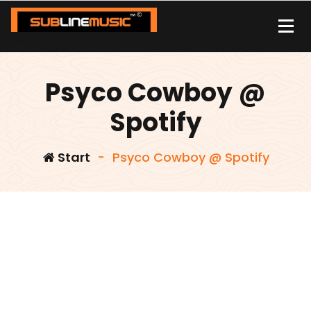
Zum
Inhalt
springen
| sound carrier | music | distribution |streaming |
Psyco Cowboy @
Spotify
Start
-
Psyco Cowboy @ Spotify