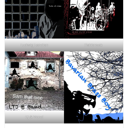
Ludwig London
Fishbrook
Ltj & Vand