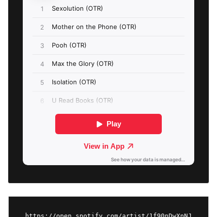
https://open.spotify.com/artist/1f90nDwXnNJ