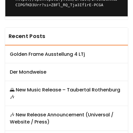
CIPGfKD3Urr?si=Z8Fl_RQ_Tja3If1rE-PCGA
Recent Posts
Golden Frame Ausstellung 4 LTj
Der Mondweise
🌄 New Music Release – Taubertal Rothenburg
🎶
🎶 New Release Announcement (Universal /
Website / Press)