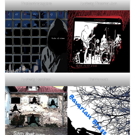
Thetontraegers
Ludwig Thoma Jun
Ludwig London
Fishbrook