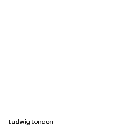
admin
Sublinemusic & Media UG
Ludwig.London