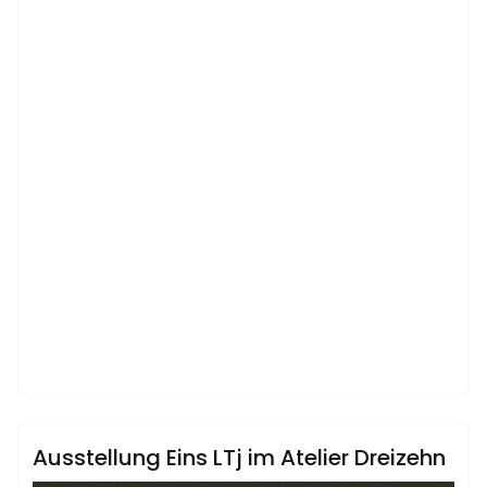
admin
Sublinemusic & Media UG
Ausstellung Eins LTj im Atelier Dreizehn