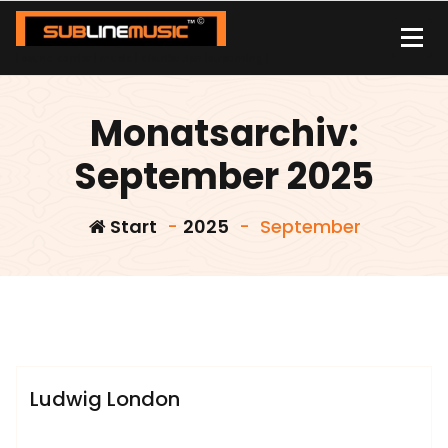
Zum
Inhalt
springen
| sound carrier | music | distribution |streaming |
Monatsarchiv:
September 2025
Start
-
2025
-
September
admin
Sublinemusic & Media UG
Ludwig London