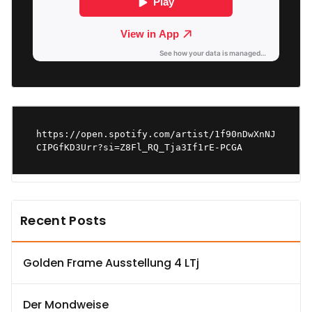
https://open.spotify.com/artist/1f90nDwXnNJ
CIPGfKD3Urr?si=Z8Fl_RQ_Tja3If1rE-PCGA
Recent Posts
Golden Frame Ausstellung 4 LTj
Der Mondweise