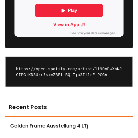
https://open.spotify.com/artist/1f90nDwXnNJ
CIPGfKD3Urr?si=Z8Fl_RQ_Tja3If1rE-PCGA
Recent Posts
Golden Frame Ausstellung 4 LTj