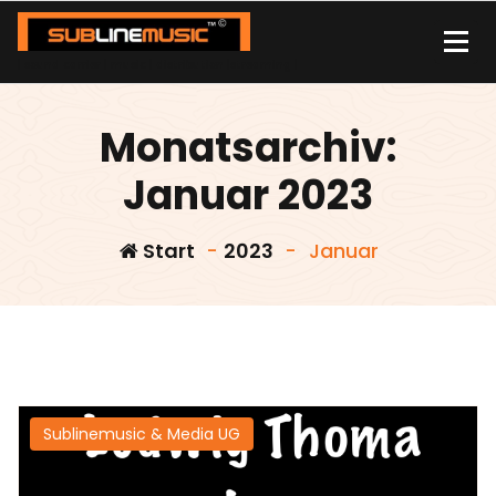
Zum
Inhalt
springen
| sound carrier | music | distribution |streaming |
Monatsarchiv:
Januar 2023
Start
-
2023
-
Januar
Sublinemusic & Media UG