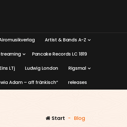
A
i
r
o
m
u
s
i
k
v
e
r
l
a
g
A
r
t
i
s
t
&
B
a
n
d
s
A
-
Z
s
t
r
e
a
m
i
n
g
P
a
n
c
a
k
e
R
e
c
o
r
d
s
L
C
1
8
1
9
E
i
n
s
L
T
j
L
u
d
w
i
g
L
o
n
d
o
n
R
i
g
s
m
a
l
w
i
a
A
d
a
m
–
a
f
f
f
r
ä
n
k
i
s
c
h
“
r
e
l
e
a
s
e
s
Start
-
Blog