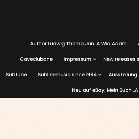
A
u
t
h
o
r
L
u
d
w
i
g
T
h
o
m
a
J
u
n
.
A
W
i
a
A
d
a
m
C
a
v
e
c
l
u
b
o
n
e
I
m
p
r
e
s
s
u
m
N
e
w
r
e
l
e
a
s
e
s
S
u
b
t
u
b
e
S
u
b
l
i
n
e
m
u
s
i
c
s
i
n
c
e
1
9
9
4
A
u
s
s
t
e
l
l
u
n
g
N
e
u
a
u
f
e
B
a
y
:
M
e
i
n
B
u
c
h
„
A