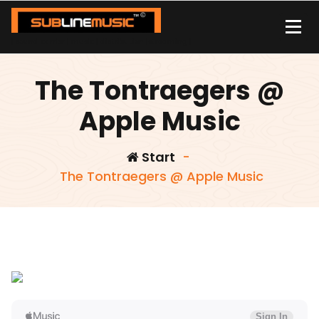
Zum
Inhalt
springen
| sound carrier | music | distribution |streaming |
The Tontraegers @
Apple Music
Start
-
The Tontraegers @ Apple Music