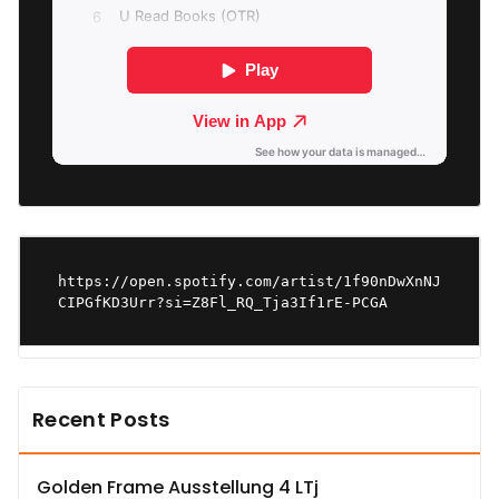
https://open.spotify.com/artist/1f90nDwXnNJ
CIPGfKD3Urr?si=Z8Fl_RQ_Tja3If1rE-PCGA
Recent Posts
Golden Frame Ausstellung 4 LTj