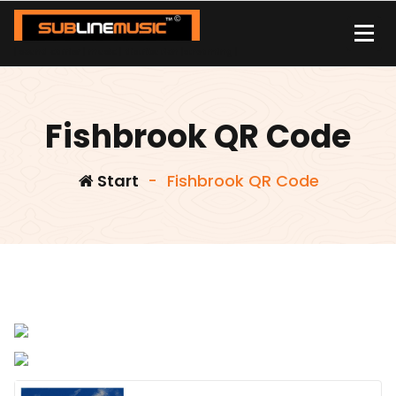
Zum
Inhalt
springen
| sound carrier | music | distribution |streaming |
Fishbrook QR Code
Start
-
Fishbrook QR Code