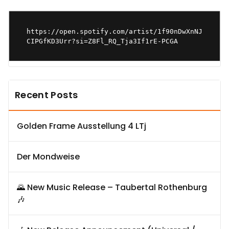
https://open.spotify.com/artist/1f90nDwXnNJ
CIPGfKD3Urr?si=Z8Fl_RQ_Tja3If1rE-PCGA
Recent Posts
Golden Frame Ausstellung 4 LTj
Der Mondweise
🌄 New Music Release – Taubertal Rothenburg
🎶