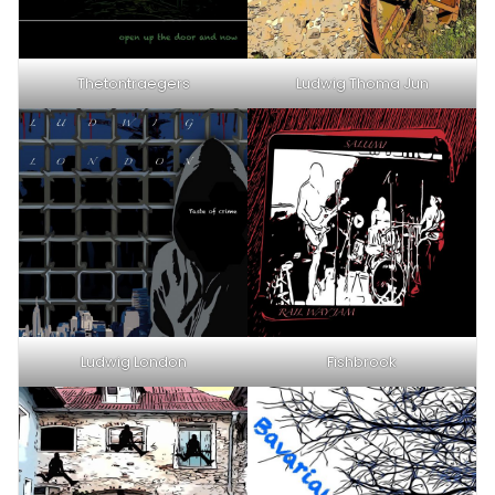
Thetontraegers
Ludwig Thoma Jun
Ludwig London
Fishbrook