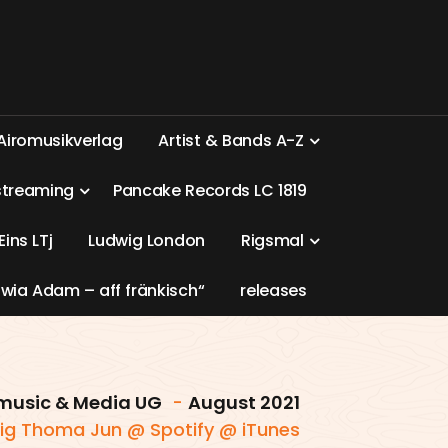
A
i
r
o
m
u
s
i
k
v
e
r
l
a
g
A
r
t
i
s
t
&
B
a
n
d
s
A
-
Z
s
t
r
e
a
m
i
n
g
P
a
n
c
a
k
e
R
e
c
o
r
d
s
L
C
1
8
1
9
E
i
n
s
L
T
j
L
u
d
w
i
g
L
o
n
d
o
n
R
i
g
s
m
a
l
w
i
a
A
d
a
m
–
a
f
f
f
r
ä
n
k
i
s
c
h
“
r
e
l
e
a
s
e
s
music & Media UG
-
August 2021
ig Thoma Jun @ Spotify @ iTunes