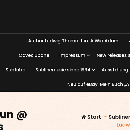
A
u
t
h
o
r
L
u
d
w
i
g
T
h
o
m
a
J
u
n
.
A
W
i
a
A
d
a
m
C
a
v
e
c
l
u
b
o
n
e
I
m
p
r
e
s
s
u
m
N
e
w
r
e
l
e
a
s
e
s
S
u
b
t
u
b
e
S
u
b
l
i
n
e
m
u
s
i
c
s
i
n
c
e
1
9
9
4
A
u
s
s
t
e
l
l
u
n
g
N
e
u
a
u
f
e
B
a
y
:
M
e
i
n
B
u
c
h
„
A
Jun @
Start
-
Subline
s
Ludw