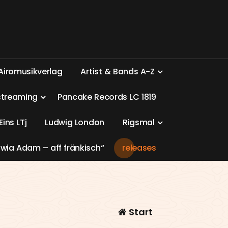
A
i
r
o
m
u
s
i
k
v
e
r
l
a
g
A
r
t
i
s
t
&
B
a
n
d
s
A
-
Z
s
t
r
e
a
m
i
n
g
P
a
n
c
a
k
e
R
e
c
o
r
d
s
L
C
1
8
1
9
E
i
n
s
L
T
j
L
u
d
w
i
g
L
o
n
d
o
n
R
i
g
s
m
a
l
w
i
a
A
d
a
m
–
a
f
f
f
r
ä
n
k
i
s
c
h
“
r
e
l
e
a
s
e
s
Start