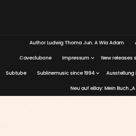
A
u
t
h
o
r
L
u
d
w
i
g
T
h
o
m
a
J
u
n
.
A
W
i
a
A
d
a
m
C
a
v
e
c
l
u
b
o
n
e
I
m
p
r
e
s
s
u
m
N
e
w
r
e
l
e
a
s
e
s
S
u
b
t
u
b
e
S
u
b
l
i
n
e
m
u
s
i
c
s
i
n
c
e
1
9
9
4
A
u
s
s
t
e
l
l
u
n
g
N
e
u
a
u
f
e
B
a
y
:
M
e
i
n
B
u
c
h
„
A