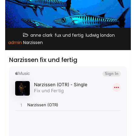
,
,
,
anne clark
fux und fertig
ludwig london
admin
Narzissen
Narzissen fix und fertig