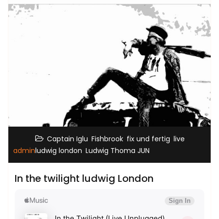
,
,
,
,
Captain Iglu
Fishbrook
fix und fertig
live
,
admin
ludwig london
Ludwig Thoma JUN
In the twilight ludwig London