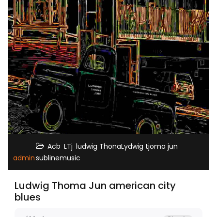
,
,
,
Acb
LTj
ludwig ThonaLydwig tjoma jun
admin
sublinemusic
Ludwig Thoma Jun american city
blues