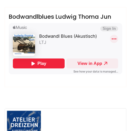
Sublinemusic & Media UG
Bodwandlblues Ludwig Thoma Jun