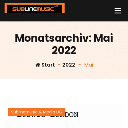
Zum
Inhalt
springen
| sound carrier | music | distribution |streaming |
Monatsarchiv: Mai
2022
Start
-
2022
-
Mai
Sublinemusic & Media UG