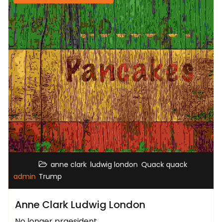
,
,
,
anne clark
ludwig london
Quack quack
admin
Trump
Anne Clark Ludwig London
No longer praesident