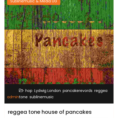
Sublinemusic & Media UG
,
,
,
hop
Lydwig London
pancakerevords
reggea
,
admin
tone
sublinemusic
reggea tone house of pancakes