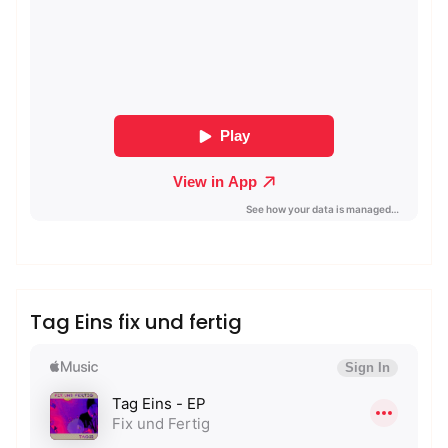
admin
Sublinemusic & Media UG
Tag Eins fix und fertig