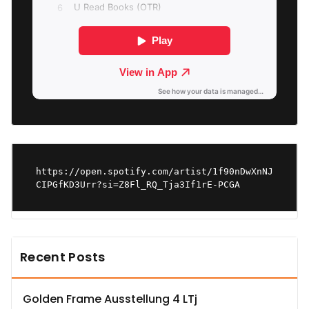
https://open.spotify.com/artist/1f90nDwXnNJ
CIPGfKD3Urr?si=Z8Fl_RQ_Tja3If1rE-PCGA
Recent Posts
Golden Frame Ausstellung 4 LTj