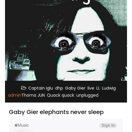
,
,
,
,
,
Captain Iglu
dhp
Gaby Gier
live
LL
Ludwig
,
,
admin
Thoma JUN
Quack quack
unplugged
Gaby Gier elephants never sleep