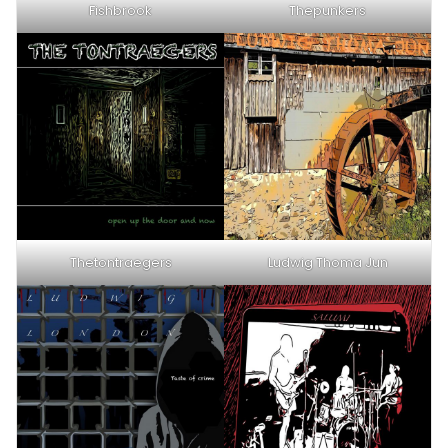
Fishbrook
Thepunkers
Thetontraegers
Ludwig Thoma Jun