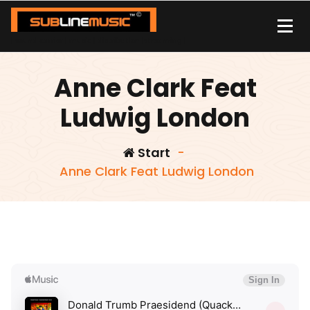
Zum
Inhalt
springen
| sound carrier | music | distribution |streaming |
Anne Clark Feat
Ludwig London
Start
-
Anne Clark Feat Ludwig London