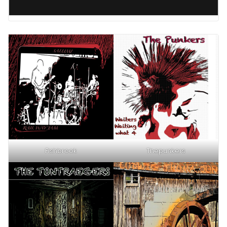
Fishbrook
Thepunkers