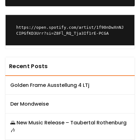
https://open.spotify.com/artist/1f90nDwXnNJ
CIPGfKD3Urr?si=Z8Fl_RQ_Tja3If1rE-PCGA
Recent Posts
Golden Frame Ausstellung 4 LTj
Der Mondweise
🌄 New Music Release – Taubertal Rothenburg
🎶