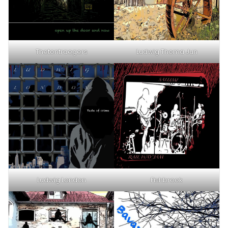
Thetontraegers
Ludwig Thoma Jun
Ludwig London
Fishbrook