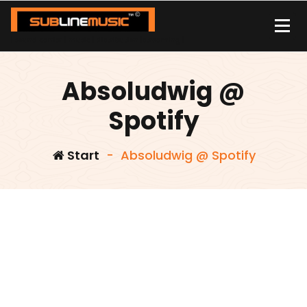
Zum
Inhalt
springen
| sound carrier | music | distribution |streaming |
Absoludwig @
Spotify
Start
-
Absoludwig @ Spotify