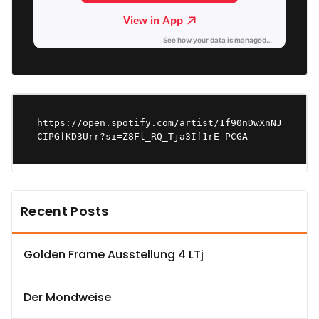
https://open.spotify.com/artist/1f90nDwXnNJ
CIPGfKD3Urr?si=Z8Fl_RQ_Tja3If1rE-PCGA
Recent Posts
Golden Frame Ausstellung 4 LTj
Der Mondweise