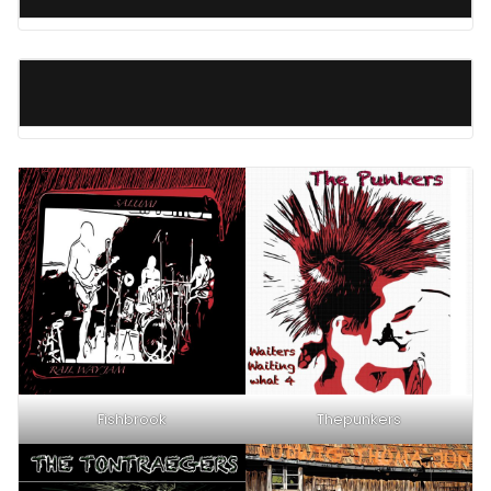
Fishbrook
Thepunkers