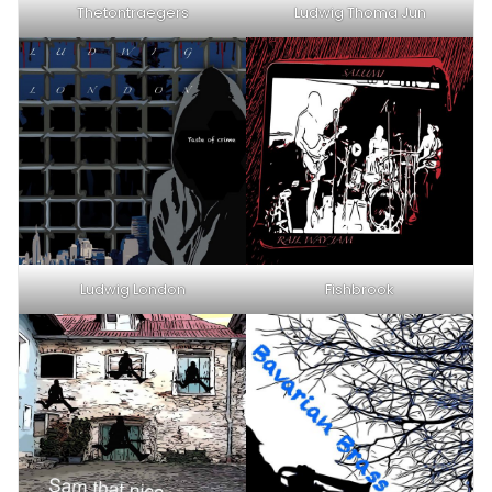
Thetontraegers
Ludwig Thoma Jun
Ludwig London
Fishbrook