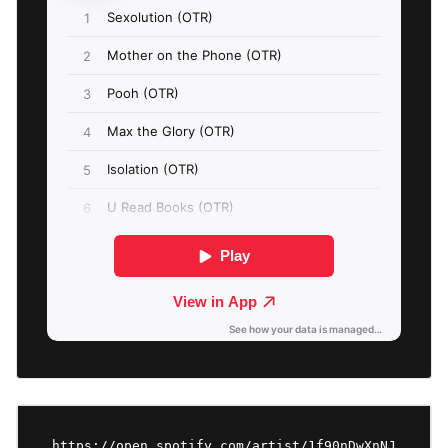
https://open.spotify.com/artist/1f90nDwXnNJ