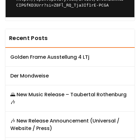
CIPGfKD3Urr?si=Z8Fl_RQ_Tja3If1rE-PCGA
Recent Posts
Golden Frame Ausstellung 4 LTj
Der Mondweise
🌄 New Music Release – Taubertal Rothenburg
🎶
🎶 New Release Announcement (Universal /
Website / Press)