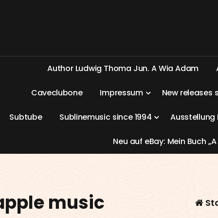
A
u
t
h
o
r
L
u
d
w
i
g
T
h
o
m
a
J
u
n
.
A
W
i
a
A
d
a
m
C
a
v
e
c
l
u
b
o
n
e
I
m
p
r
e
s
s
u
m
N
e
w
r
e
l
e
a
s
e
s
S
u
b
t
u
b
e
S
u
b
l
i
n
e
m
u
s
i
c
s
i
n
c
e
1
9
9
4
A
u
s
s
t
e
l
l
u
n
g
N
e
u
a
u
f
e
B
a
y
:
M
e
i
n
B
u
c
h
„
A
 apple music
St