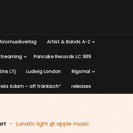
A
i
r
o
m
u
s
i
k
v
e
r
l
a
g
A
r
t
i
s
t
&
B
a
n
d
s
A
-
Z
s
t
r
e
a
m
i
n
g
P
a
n
c
a
k
e
R
e
c
o
r
d
s
L
C
1
8
1
9
E
i
n
s
L
T
j
L
u
d
w
i
g
L
o
n
d
o
n
R
i
g
s
m
a
l
w
i
a
A
d
a
m
–
a
f
f
f
r
ä
n
k
i
s
c
h
“
r
e
l
e
a
s
e
s
art
-
Lunatic light @ apple music