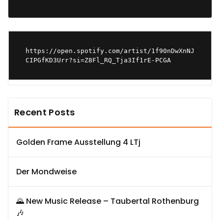
https://open.spotify.com/artist/1f90nDwXnNJ
CIPGfKD3Urr?si=Z8Fl_RQ_Tja3If1rE-PCGA
Recent Posts
Golden Frame Ausstellung 4 LTj
Der Mondweise
🌄 New Music Release – Taubertal Rothenburg
🎶