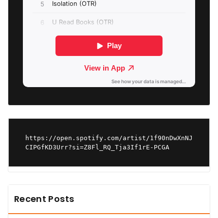
https://open.spotify.com/artist/1f90nDwXnNJ
CIPGfKD3Urr?si=Z8Fl_RQ_Tja3If1rE-PCGA
Recent Posts