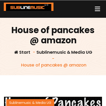
Zum
Inhalt
springen
| sound carrier | music | distribution |streaming |
House of pancakes
@ amazon
Start
-
Sublinemusic & Media UG
-
House of pancakes @ amazon
Sublinemusic & Media UG