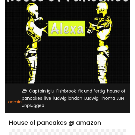
,
,
,
Captain Iglu
Fishbrook
fix und fertig
house of
,
,
,
,
pancakes
live
ludwig london
Ludwig Thoma JUN
admin
unplugged
House of pancakes @ amazon