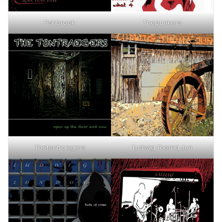
Fishbrook
Thepunkers
Thetontraegers
Ludwig Thoma Jun