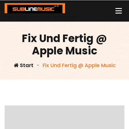
Zum
Inhalt
springen
| sound carrier | music | distribution |streaming |
Fix Und Fertig @
Apple Music
Start
-
Fix Und Fertig @ Apple Music