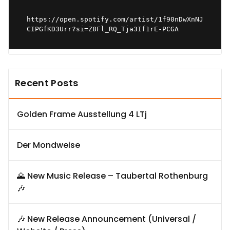
https://open.spotify.com/artist/1f90nDwXnNJ
CIPGfKD3Urr?si=Z8Fl_RQ_Tja3If1rE-PCGA
Recent Posts
Golden Frame Ausstellung 4 LTj
Der Mondweise
🌄 New Music Release – Taubertal Rothenburg
🎶
🎶 New Release Announcement (Universal /