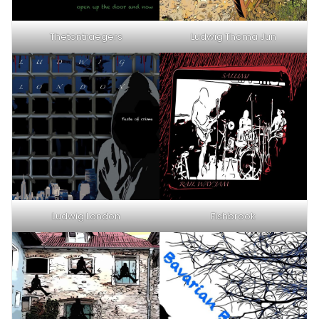
Thetontraegers
Ludwig Thoma Jun
Ludwig London
Fishbrook