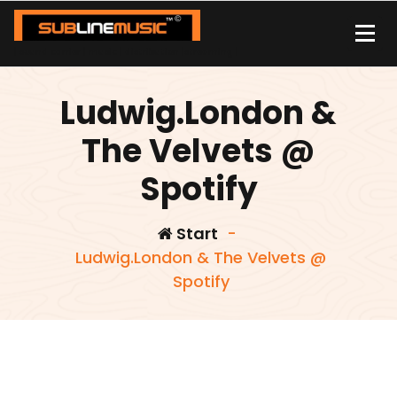
Zum
Inhalt
springen
| sound carrier | music | distribution |streaming |
Ludwig.London &
The Velvets @
Spotify
Start
-
Ludwig.London & The Velvets @
Spotify