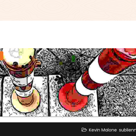
,
Kevin Malone
sublien