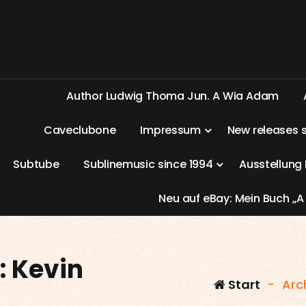
A
u
t
h
o
r
L
u
d
w
i
g
T
h
o
m
a
J
u
n
.
A
W
i
a
A
d
a
m
C
a
v
e
c
l
u
b
o
n
e
I
m
p
r
e
s
s
u
m
N
e
w
r
e
l
e
a
s
e
s
S
u
b
t
u
b
e
S
u
b
l
i
n
e
m
u
s
i
c
s
i
n
c
e
1
9
9
4
A
u
s
s
t
e
l
l
u
n
g
N
e
u
a
u
f
e
B
a
y
:
M
e
i
n
B
u
c
h
„
A
: Kevin
Start
-
Arc