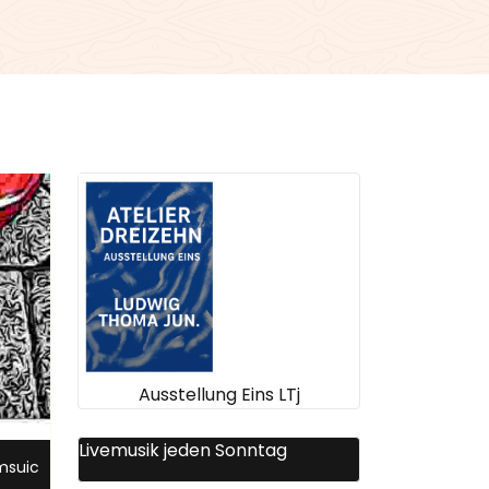
Ausstellung Eins LTj
Livemusik jeden Sonntag
msuic