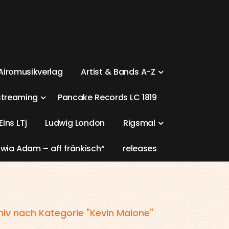
A
i
r
o
m
u
s
i
k
v
e
r
l
a
g
A
r
t
i
s
t
&
B
a
n
d
s
A
-
Z
s
t
r
e
a
m
i
n
g
P
a
n
c
a
k
e
R
e
c
o
r
d
s
L
C
1
8
1
9
E
i
n
s
L
T
j
L
u
d
w
i
g
L
o
n
d
o
n
R
i
g
s
m
a
l
w
i
a
A
d
a
m
–
a
f
f
f
r
ä
n
k
i
s
c
h
“
r
e
l
e
a
s
e
s
hiv nach Kategorie "Kevin Malone"