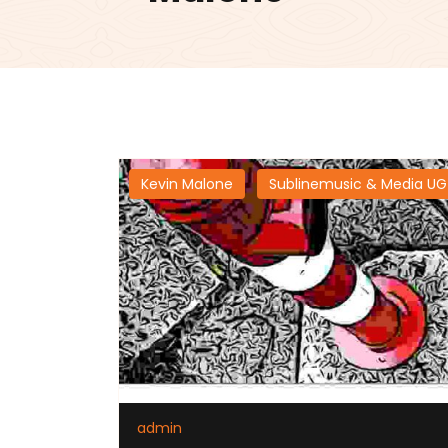
Kevin Malone
Sublinemusic & Media UG
admin