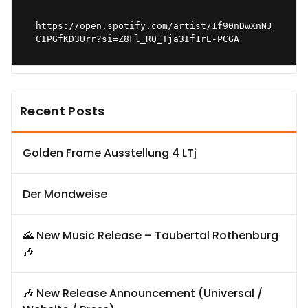
https://open.spotify.com/artist/1f90nDwXnNJ
CIPGfKD3Urr?si=Z8Fl_RQ_Tja3If1rE-PCGA
Recent Posts
Golden Frame Ausstellung 4 LTj
Der Mondweise
🌄 New Music Release – Taubertal Rothenburg
🎶
🎶 New Release Announcement (Universal /