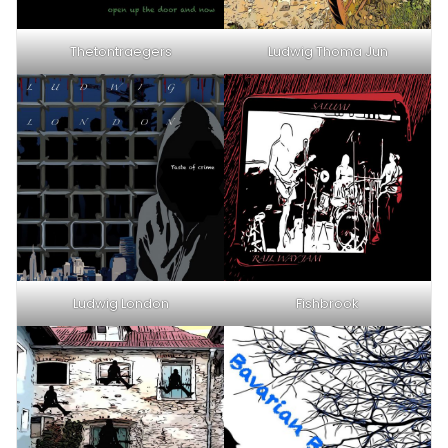
Thetontraegers
Ludwig Thoma Jun
Ludwig London
Fishbrook