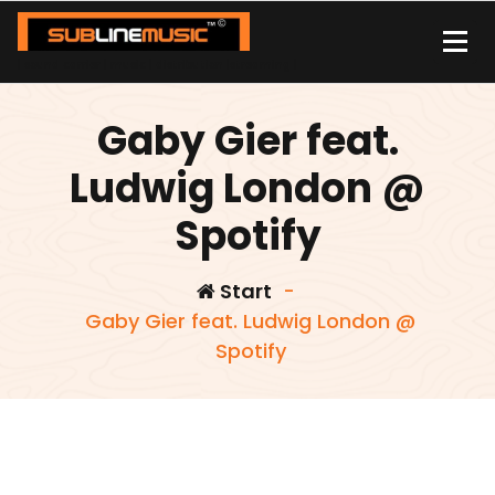
Zum
Inhalt
springen
| sound carrier | music | distribution |streaming |
Gaby Gier feat.
Ludwig London @
Spotify
Start
-
Gaby Gier feat. Ludwig London @
Spotify