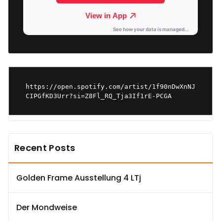
https://open.spotify.com/artist/1f90nDwXnNJ
CIPGfKD3Urr?si=Z8Fl_RQ_Tja3If1rE-PCGA
Recent Posts
Golden Frame Ausstellung 4 LTj
Der Mondweise