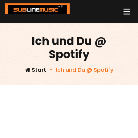
Zum
Inhalt
springen
| sound carrier | music | distribution |streaming |
Ich und Du @
Spotify
Start
-
Ich und Du @ Spotify