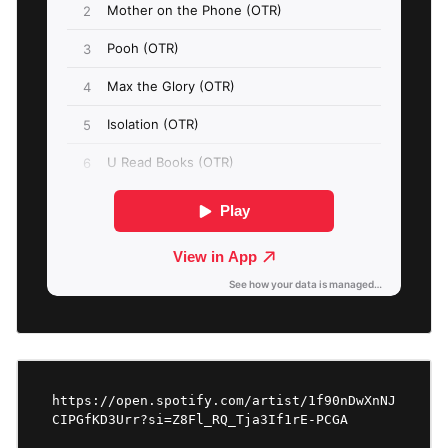
https://open.spotify.com/artist/1f90nDwXnNJ
CIPGfKD3Urr?si=Z8Fl_RQ_Tja3If1rE-PCGA