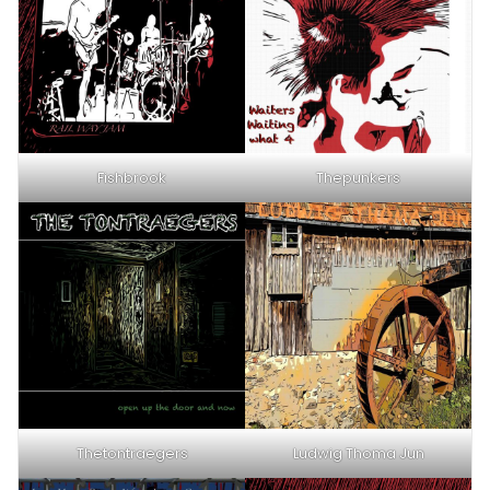
Fishbrook
Thepunkers
Thetontraegers
Ludwig Thoma Jun