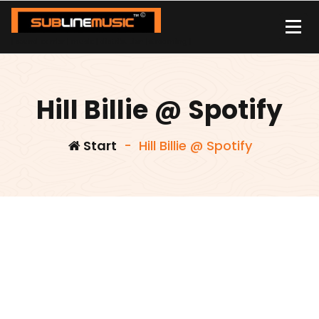
Zum
Inhalt
springen
| sound carrier | music | distribution |streaming |
Hill Billie @ Spotify
Start
-
Hill Billie @ Spotify