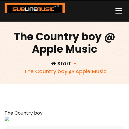
Zum
Inhalt
springen
| sound carrier | music | distribution |streaming |
The Country boy @
Apple Music
Start
-
The Country boy @ Apple Music
The Country boy