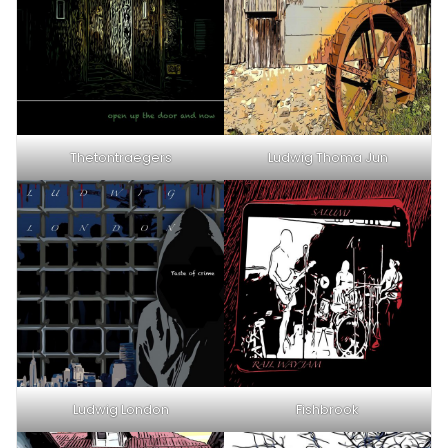
Thetontraegers
Ludwig Thoma Jun
Ludwig London
Fishbrook