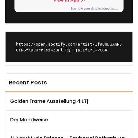
https://open.spotify.com/artist/1f90nDwXnNJ
CIPGfKD3Urr?si=Z8Fl_RQ_Tja3If1rE-PCGA
Recent Posts
Golden Frame Ausstellung 4 LTj
Der Mondweise