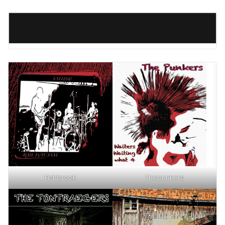
Fishbrook
Thepunkers