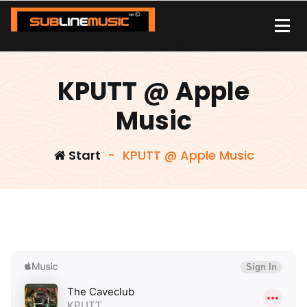
Zum
Inhalt
springen
| sound carrier | music | distribution |streaming |
KPUTT @ Apple
Music
Start
-
KPUTT @ Apple Music