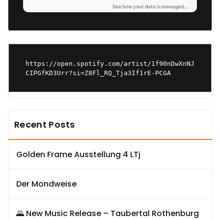
https://open.spotify.com/artist/1f90nDwXnNJ
CIPGfKD3Urr?si=Z8Fl_RQ_Tja3If1rE-PCGA
Recent Posts
Golden Frame Ausstellung 4 LTj
Der Mondweise
🌄 New Music Release – Taubertal Rothenburg