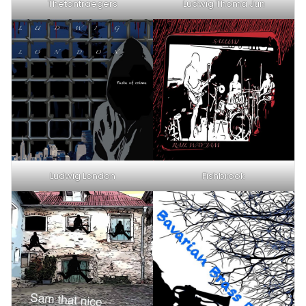
Thetontraegers
Ludwig Thoma Jun
Ludwig London
Fishbrook