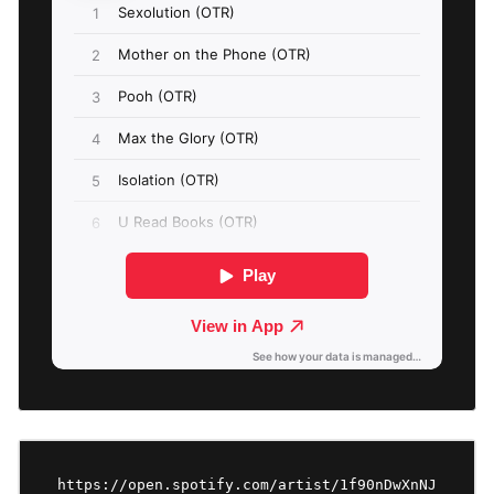
https://open.spotify.com/artist/1f90nDwXnNJ