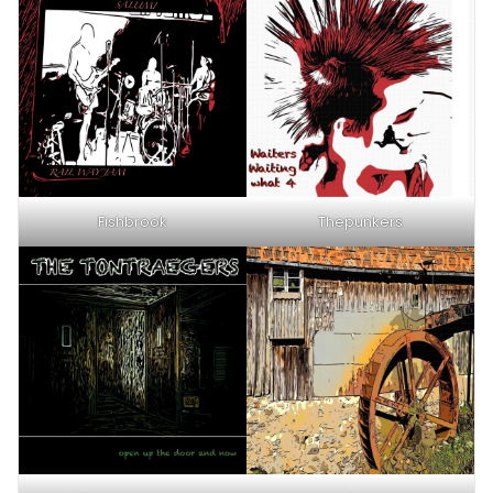
Fishbrook
Thepunkers