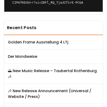
CIPGfKD3Urr?si=Z8Fl_RQ_Tja3If1rE-PCGA
Recent Posts
Golden Frame Ausstellung 4 LTj
Der Mondweise
🌄 New Music Release – Taubertal Rothenburg
🎶
🎶 New Release Announcement (Universal /
Website / Press)