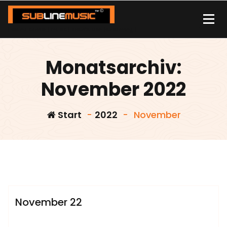
Zum
Inhalt
springen
| sound carrier | music | distribution |streaming |
Monatsarchiv:
November 2022
Start
-
2022
-
November
admin
Sublinemusic & Media UG
November 22