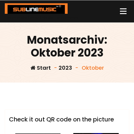
Zum
Inhalt
springen
| sound carrier | music | distribution |streaming |
Monatsarchiv:
Oktober 2023
Start
-
2023
-
Oktober
,
Check it out QR code on the picture
fix und
,
admin
fertig
narziss and gold und
Sublinemusic & Media UG
Check it out QR code on the picture