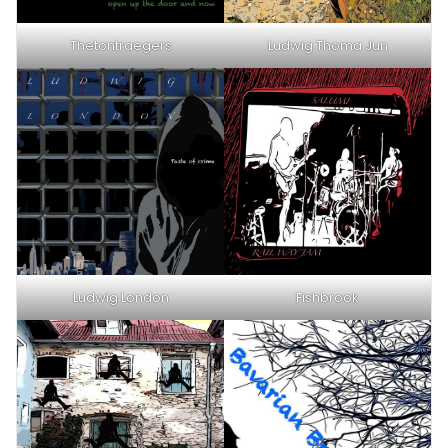
Thetontraegers
Ludwig Thoma Jun
Ludwig London
Fishbrook