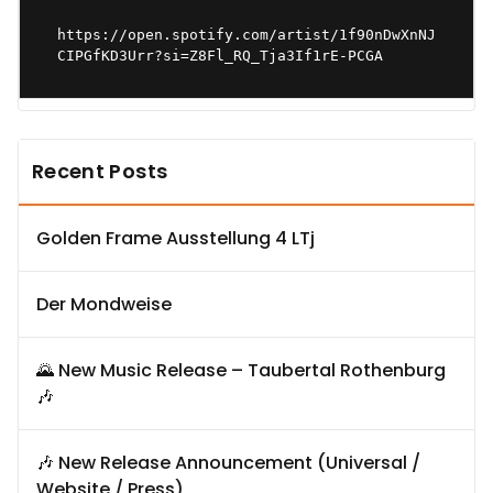
https://open.spotify.com/artist/1f90nDwXnNJ
CIPGfKD3Urr?si=Z8Fl_RQ_Tja3If1rE-PCGA
Recent Posts
Golden Frame Ausstellung 4 LTj
Der Mondweise
🌄 New Music Release – Taubertal Rothenburg
🎶
🎶 New Release Announcement (Universal /
Website / Press)