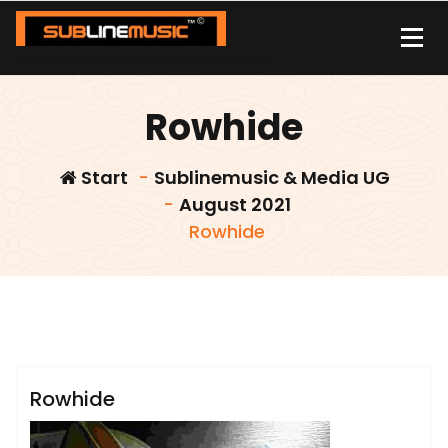
Zum
Inhalt
springen
| sound carrier | music | distribution |streaming |
Rowhide
Start
-
Sublinemusic & Media UG
-
August 2021
Rowhide
admin
Rowhide