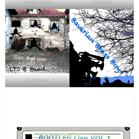
Ludwig London
Fishbrook
Ltj & Vand