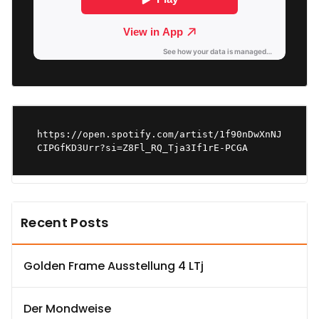
https://open.spotify.com/artist/1f90nDwXnNJ
CIPGfKD3Urr?si=Z8Fl_RQ_Tja3If1rE-PCGA
Recent Posts
Golden Frame Ausstellung 4 LTj
Der Mondweise