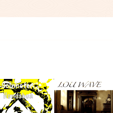
,
,
,
,
,
in Iglu
fix und fertig
LL
ludwig london
Ludwig Thoma JUN
unpl