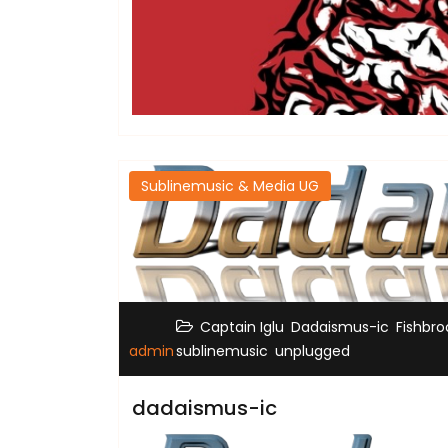
Sublinemusic & Media UG
,
,
Captain Iglu
Dadaismus-ic
Fishbro
,
admin
sublinemusic
unplugged
dadaismus-ic