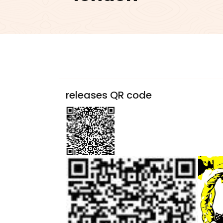
admin
Capta
Sublinemusic & Media UG
releases QR code