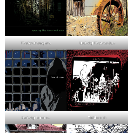
Thetontraegers
Ludwig Thoma Jun
Ludwig London
Fishbrook