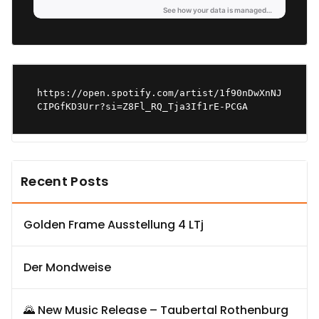
https://open.spotify.com/artist/1f90nDwXnNJ
CIPGfKD3Urr?si=Z8Fl_RQ_Tja3If1rE-PCGA
Recent Posts
Golden Frame Ausstellung 4 LTj
Der Mondweise
🌄 New Music Release – Taubertal Rothenburg