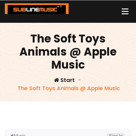
Zum
Inhalt
springen
| sound carrier | music | distribution |streaming |
The Soft Toys
Animals @ Apple
Music
Start
-
The Soft Toys Animals @ Apple Music