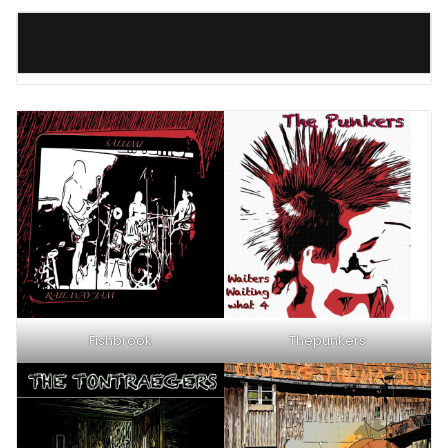
Fishbrook
Thepunkers