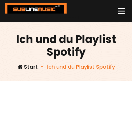
Zum
Inhalt
springen
| sound carrier | music | distribution |streaming |
Ich und du Playlist
Spotify
Start
-
Ich und du Playlist Spotify