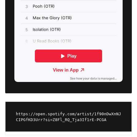
https://open.spotify.com/artist/1f90nDwXnNJ
CIPGfKD3Urr?si=Z8Fl_RQ_Tja3If1rE-PCGA