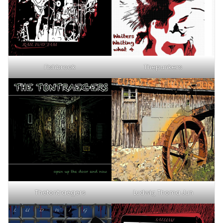
Fishbrook
Thepunkers
Thetontraegers
Ludwig Thoma Jun