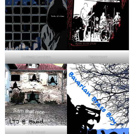
Ludwig London
Fishbrook
Ltj & Vand