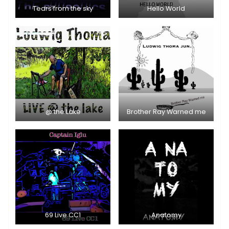
Tears from the sky
Hello World
@ the Lake
Brother Ray Warned me
69 Live CC1
Anatomy