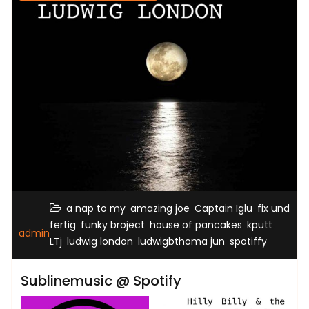
,
,
,
a nap to my
amazing joe
Captain Iglu
fix und
,
,
,
,
fertig
funky broject
house of pancakes
kputt
admin
,
,
,
LTj
ludwig london
ludwigbthoma jun
spotiffy
Sublinemusic @ Spotify