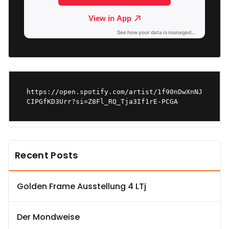
https://open.spotify.com/artist/1f90nDwXnNJ
CIPGfKD3Urr?si=Z8Fl_RQ_Tja3If1rE-PCGA
Recent Posts
Golden Frame Ausstellung 4 LTj
Der Mondweise