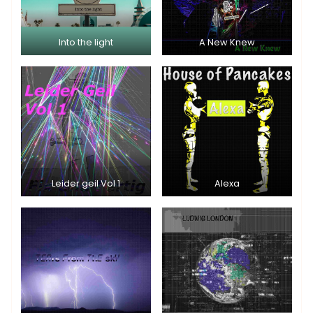
Into the light
A New Knew
Leider geil Vol 1
Alexa