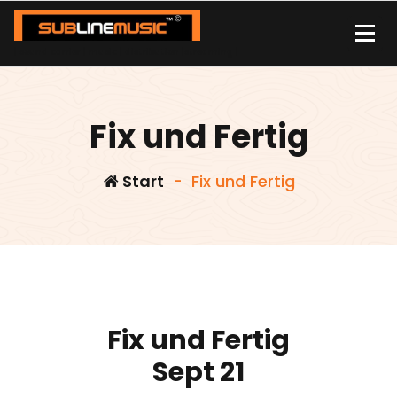
Zum
Inhalt
springen
| sound carrier | music | distribution |streaming |
Fix und Fertig
Start
-
Fix und Fertig
Fix und Fertig
Sept 21