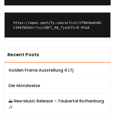
https://open.spotify.com/artist/1f90nDwXnNJ
CIPGfKD3Urr?si=Z8Fl_RQ_Tja3If1rE-PCGA
Recent Posts
Golden Frame Ausstellung 4 LTj
Der Mondweise
🌄 New Music Release – Taubertal Rothenburg
🎶