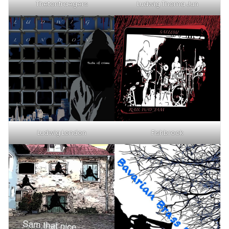
Thetontraegers
Ludwig Thoma Jun
Ludwig London
Fishbrook