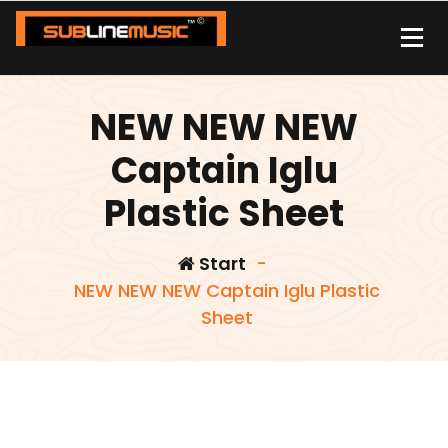
Zum
Inhalt
springen
| sound carrier | music | distribution |streaming |
NEW NEW NEW
Captain Iglu
Plastic Sheet
Start
-
NEW NEW NEW Captain Iglu Plastic
Sheet