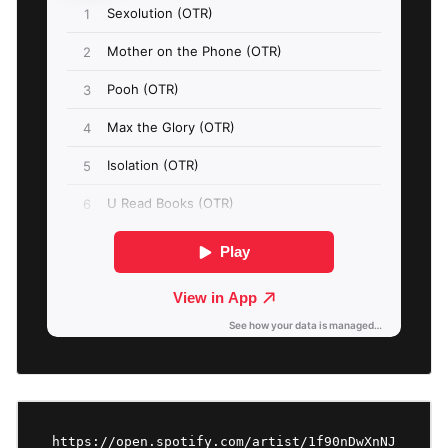
https://open.spotify.com/artist/1f90nDwXnNJ