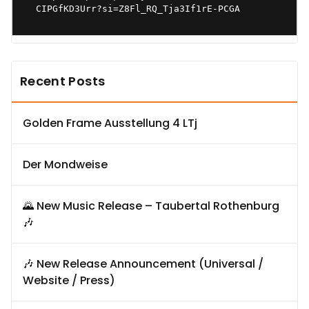
CIPGfKD3Urr?si=Z8Fl_RQ_Tja3If1rE-PCGA
Recent Posts
Golden Frame Ausstellung 4 LTj
Der Mondweise
🌄 New Music Release – Taubertal Rothenburg
🎶
🎶 New Release Announcement (Universal /
Website / Press)