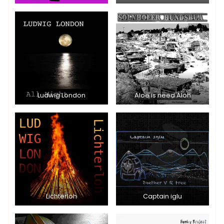
Ludwig London
Aloe is need Aloh
Lichterloh
Captain iglu