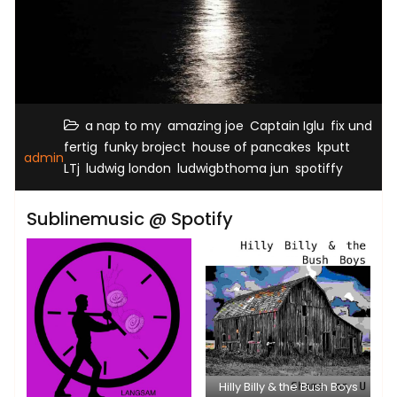
,
,
,
a nap to my
amazing joe
Captain Iglu
fix und
,
,
,
,
fertig
funky broject
house of pancakes
kputt
admin
,
,
,
LTj
ludwig london
ludwigbthoma jun
spotiffy
Sublinemusic @ Spotify
Hilly Billy & the Bush Boys