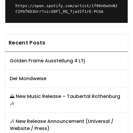
https://open.spotify.com/artist/1f90nDwXnNJ
CIPGfKD3Urr?si=Z8Fl_RQ_Tja3If1rE-PCGA
Recent Posts
Golden Frame Ausstellung 4 LTj
Der Mondweise
🌄 New Music Release – Taubertal Rothenburg
🎶
🎶 New Release Announcement (Universal /
Website / Press)