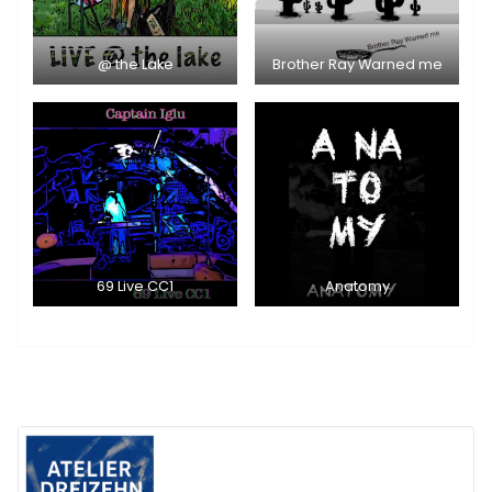
@ the Lake
Brother Ray Warned me
69 Live CC1
Anatomy