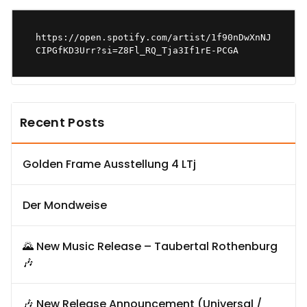
https://open.spotify.com/artist/1f90nDwXnNJ
CIPGfKD3Urr?si=Z8Fl_RQ_Tja3If1rE-PCGA
Recent Posts
Golden Frame Ausstellung 4 LTj
Der Mondweise
🌄 New Music Release – Taubertal Rothenburg
🎶
🎶 New Release Announcement (Universal /