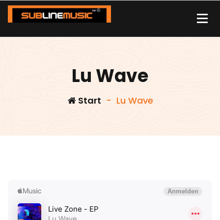
Zum
Inhalt
springen
| sound carrier | music | distribution |streaming |
Lu Wave
Start
-
Lu Wave