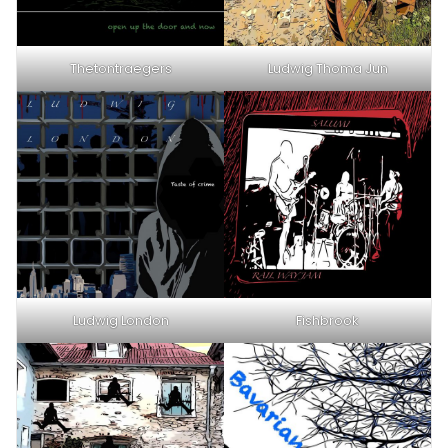
Thetontraegers
Ludwig Thoma Jun
Ludwig London
Fishbrook