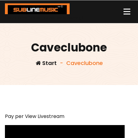
Zum
Inhalt
springen
| sound carrier | music | distribution |streaming |
Caveclubone
Start
-
Caveclubone
Pay per View Livestream