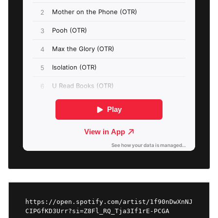
https://open.spotify.com/artist/1f90nDwXnNJ
CIPGfKD3Urr?si=Z8Fl_RQ_Tja3If1rE-PCGA