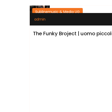
Sublinemusic & Media UG
admin
The Funky Broject | uomo piccolo