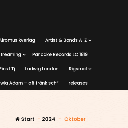
A
i
r
o
m
u
s
i
k
v
e
r
l
a
g
A
r
t
i
s
t
&
B
a
n
d
s
A
-
Z
s
t
r
e
a
m
i
n
g
P
a
n
c
a
k
e
R
e
c
o
r
d
s
L
C
1
8
1
9
E
i
n
s
L
T
j
L
u
d
w
i
g
L
o
n
d
o
n
R
i
g
s
m
a
l
w
i
a
A
d
a
m
–
a
f
f
f
r
ä
n
k
i
s
c
h
“
r
e
l
e
a
s
e
s
Start
-
2024
-
Oktober