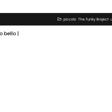
,
,
piccolo
The funky Broject
 bello |