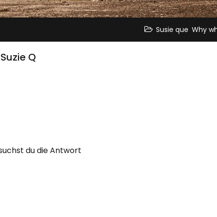
,
Susie que
Why wh
 Suzie Q
suchst du die Antwort