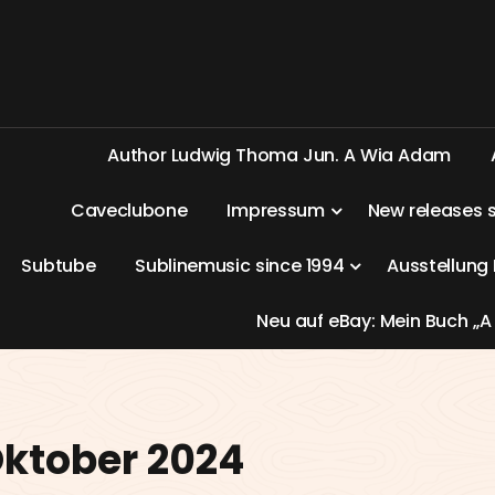
A
u
t
h
o
r
L
u
d
w
i
g
T
h
o
m
a
J
u
n
.
A
W
i
a
A
d
a
m
C
a
v
e
c
l
u
b
o
n
e
I
m
p
r
e
s
s
u
m
N
e
w
r
e
l
e
a
s
e
s
S
u
b
t
u
b
e
S
u
b
l
i
n
e
m
u
s
i
c
s
i
n
c
e
1
9
9
4
A
u
s
s
t
e
l
l
u
n
g
N
e
u
a
u
f
e
B
a
y
:
M
e
i
n
B
u
c
h
„
A
Oktober 2024