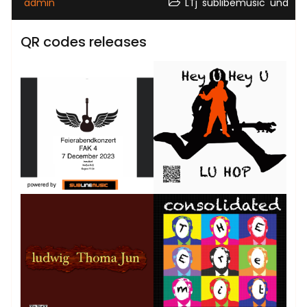
,
,
admin
LTj
sublibemusic
und
QR codes releases