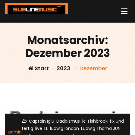
Zum
Inhalt
springen
| sound carrier | music | distribution |streaming |
Monatsarchiv:
Dezember 2023
Start
-
2023
-
Dezember
Sublinemusic & Media UG
,
,
,
Captain Iglu
Dadaismus-ic
Fishbrook
fix und
,
,
,
,
,
fertig
live
LL
ludwig london
Ludwig Thoma JUN
admin