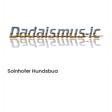
admin
Sublinemusic & Media UG
Solnhofer Hundsbua