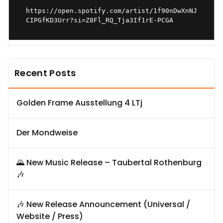
https://open.spotify.com/artist/1f90nDwXnNJ
CIPGfKD3Urr?si=Z8Fl_RQ_Tja3If1rE-PCGA
Recent Posts
Golden Frame Ausstellung 4 LTj
Der Mondweise
🌄 New Music Release – Taubertal Rothenburg
🎶
🎶 New Release Announcement (Universal /
Website / Press)