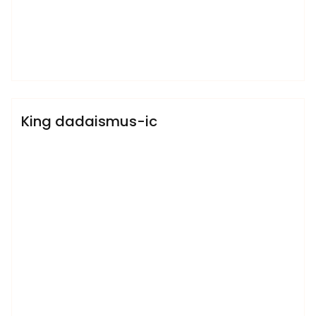
admin
Sublinemusic & Media UG
King dadaismus-ic