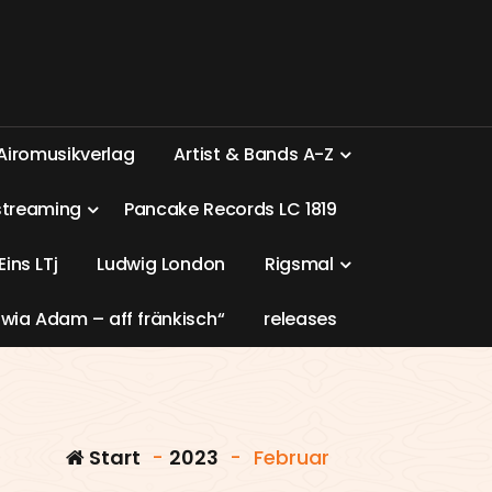
A
i
r
o
m
u
s
i
k
v
e
r
l
a
g
A
r
t
i
s
t
&
B
a
n
d
s
A
-
Z
s
t
r
e
a
m
i
n
g
P
a
n
c
a
k
e
R
e
c
o
r
d
s
L
C
1
8
1
9
E
i
n
s
L
T
j
L
u
d
w
i
g
L
o
n
d
o
n
R
i
g
s
m
a
l
w
i
a
A
d
a
m
–
a
f
f
f
r
ä
n
k
i
s
c
h
“
r
e
l
e
a
s
e
s
Start
-
2023
-
Februar