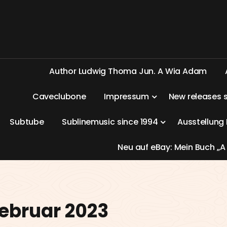
A
u
t
h
o
r
L
u
d
w
i
g
T
h
o
m
a
J
u
n
.
A
W
i
a
A
d
a
m
C
a
v
e
c
l
u
b
o
n
e
I
m
p
r
e
s
s
u
m
N
e
w
r
e
l
e
a
s
e
s
S
u
b
t
u
b
e
S
u
b
l
i
n
e
m
u
s
i
c
s
i
n
c
e
1
9
9
4
A
u
s
s
t
e
l
l
u
n
g
N
e
u
a
u
f
e
B
a
y
:
M
e
i
n
B
u
c
h
„
A
ebruar 2023