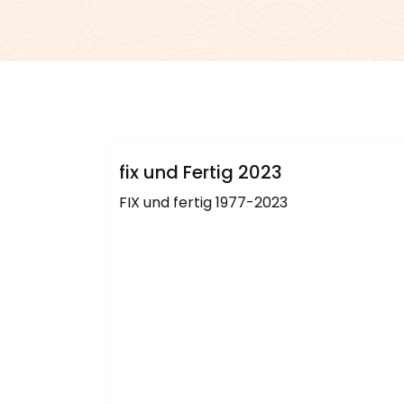
admin
Sublinemusic & Media UG
fix und Fertig 2023
FIX und fertig 1977-2023