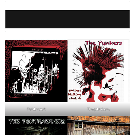
Fishbrook
Thepunkers