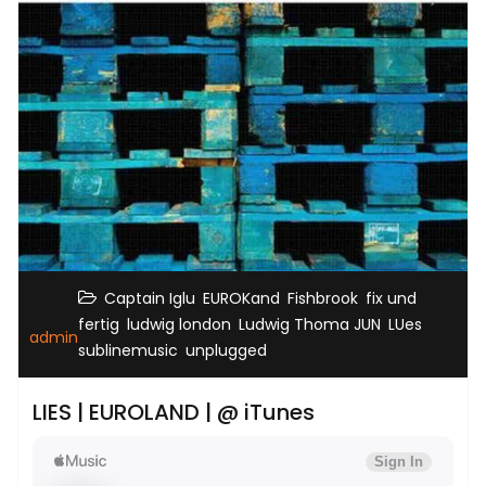
,
,
,
Captain Iglu
EUROKand
Fishbrook
fix und
,
,
,
,
fertig
ludwig london
Ludwig Thoma JUN
LUes
admin
,
sublinemusic
unplugged
LIES | EUROLAND | @ iTunes