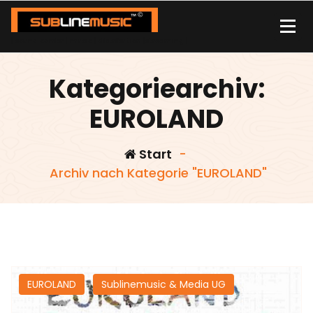
Zum
Inhalt
springen
| sound carrier | music | distribution |streaming |
Kategoriearchiv:
EUROLAND
Start
-
Archiv nach Kategorie "EUROLAND"
EUROLAND
Sublinemusic & Media UG