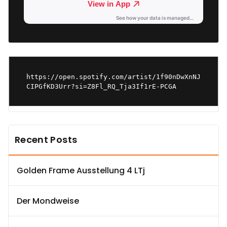
https://open.spotify.com/artist/1f90nDwXnNJ
CIPGfKD3Urr?si=Z8Fl_RQ_Tja3If1rE-PCGA
Recent Posts
Golden Frame Ausstellung 4 LTj
Der Mondweise