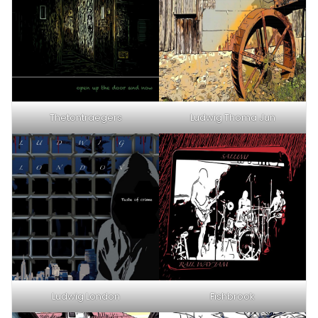
Thetontraegers
Ludwig Thoma Jun
Ludwig London
Fishbrook