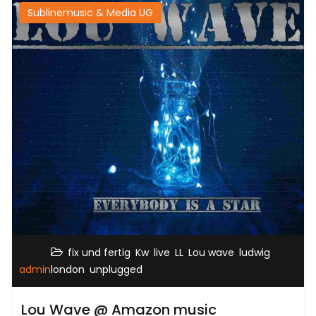
Sublinemusic & Media UG
,
,
,
,
,
fix und fertig
Kw
live
LL
Lou wave
ludwig
,
admin
london
unplugged
Lou Wave @ Amazon music