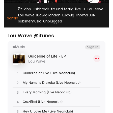
,
,
,
,
,
,
dhp
Fishbrook
fix und fertig
live
LL
Lou eave
,
,
,
Lou wave
ludwig london
Ludwig Thoma JUN
admin
,
sublinemusic
unplugged
Lou Wave @itunes