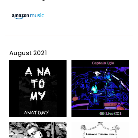
,
,
DAS HEIMDALL PROHEKT
e.L.E.C.T.R.O.
,
,
,
,
glueckspfennig
Hujanoid
Lou wave
LTj
ludwig
admin
,
,
london
the punj4rs
zeitreise
Sublinemusic & Media UG
August 2021