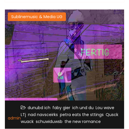
Sublinemusic & Media UG
,
,
,
,
dunubd ich
faby gier
ich und du
Lou wave
,
,
,
LTj
nad navsceirks
petra eats the sttings
Qusck
admin
,
,
wuack
schuwiduwsb
the new romance