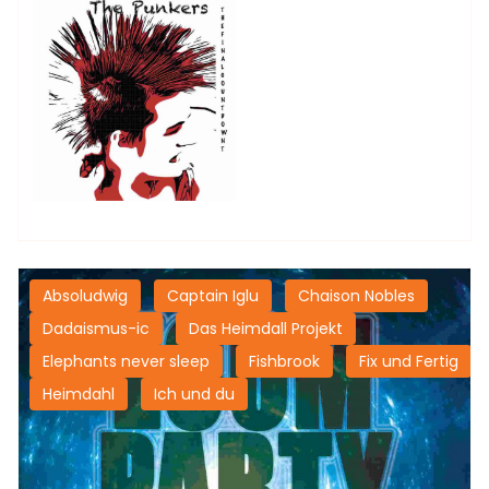
Absoludwig
Captain Iglu
Chaison Nobles
Dadaismus-ic
Das Heimdall Projekt
Elephants never sleep
Fishbrook
Fix und Fertig
Heimdahl
Ich und du