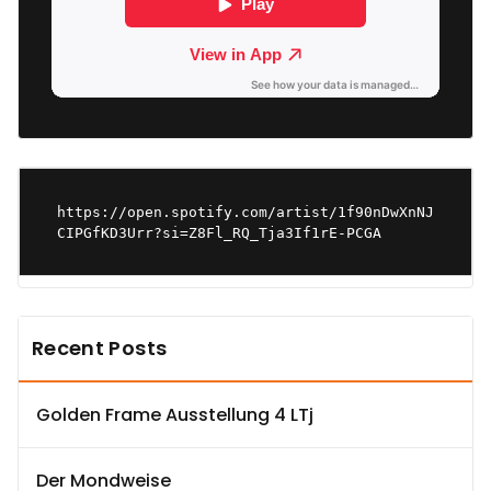
https://open.spotify.com/artist/1f90nDwXnNJ
CIPGfKD3Urr?si=Z8Fl_RQ_Tja3If1rE-PCGA
Recent Posts
Golden Frame Ausstellung 4 LTj
Der Mondweise