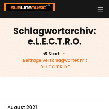
Zum
Inhalt
springen
| sound carrier | music | distribution |streaming |
Schlagwortarchiv:
e.L.E.C.T.R.O.
Start
-
Beiträge verschlagwortet mit
"e.L.E.C.T.R.O."
,
,
DAS HEIMDALL PROHEKT
e.L.E.C.T.R.O.
,
,
,
,
glueckspfennig
Hujanoid
Lou wave
LTj
ludwig
admin
,
,
london
the punj4rs
zeitreise
Sublinemusic & Media UG
August 2021