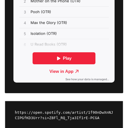
https://open.spotify.com/artist/1f90nDwXnNJ
CIPGfKD3Urr?si=Z8Fl_RQ_Tja3If1rE-PCGA