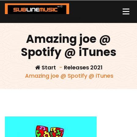
Zum
Inhalt
springen
| sound carrier | music | distribution |streaming |
Amazing joe @
Spotify @ iTunes
Start
-
Releases 2021
Amazing joe @ Spotify @ iTunes