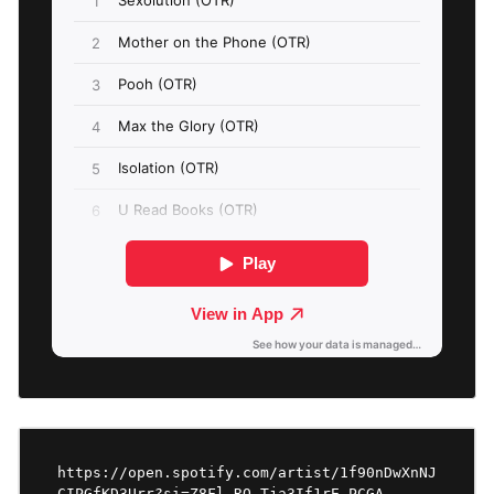
https://open.spotify.com/artist/1f90nDwXnNJ
CIPGfKD3Urr?si=Z8Fl_RQ_Tja3If1rE-PCGA