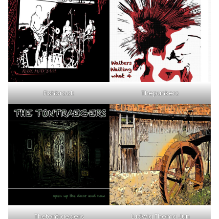
Fishbrook
Thepunkers
Thetontraegers
Ludwig Thoma Jun